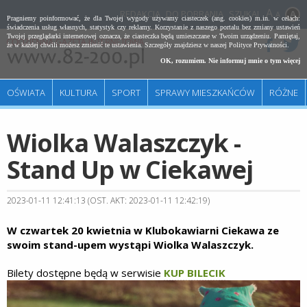
REDAKCJA
DO POBRANIA
SZUKAJ
A
Pragniemy poinformować, że dla Twojej wygody używamy ciasteczek (ang. cookies) m.in. w celach:
świadczenia usług własnych, statystyk czy reklamy. Korzystanie z naszego portalu bez zmiany ustawień
Twojej przeglądarki internetowej oznacza, że ciasteczka będą umieszczane w Twoim urządzeniu. Pamiętaj,
że w każdej chwili możesz zmienić te ustawienia. Szczegóły znajdziesz w naszej
Polityce Prywatności
.
OK, rozumiem. Nie informuj mnie o tym więcej
OŚWIATA
KULTURA
SPORT
SPRAWY MIESZKAŃCÓW
RÓŻNE
Wiolka Walaszczyk -
Stand Up w Ciekawej
2023-01-11 12:41:13 (OST. AKT: 2023-01-11 12:42:19)
W czwartek 20 kwietnia w Klubokawiarni Ciekawa ze
swoim stand-upem wystąpi Wiolka Walaszczyk.
Bilety dostępne będą w serwisie
KUP BILECIK