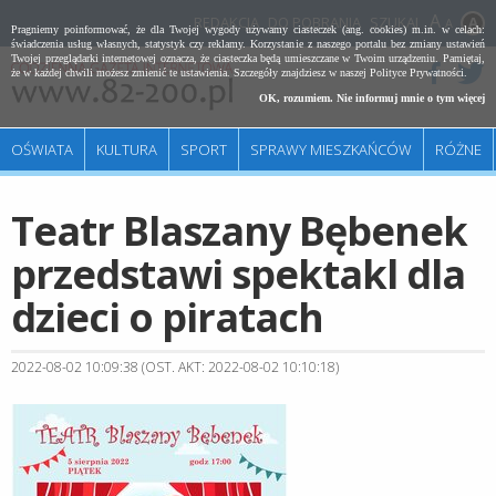
REDAKCJA
DO POBRANIA
SZUKAJ
A
Pragniemy poinformować, że dla Twojej wygody używamy ciasteczek (ang. cookies) m.in. w celach:
świadczenia usług własnych, statystyk czy reklamy. Korzystanie z naszego portalu bez zmiany ustawień
Twojej przeglądarki internetowej oznacza, że ciasteczka będą umieszczane w Twoim urządzeniu. Pamiętaj,
że w każdej chwili możesz zmienić te ustawienia. Szczegóły znajdziesz w naszej
Polityce Prywatności
.
OK, rozumiem. Nie informuj mnie o tym więcej
OŚWIATA
KULTURA
SPORT
SPRAWY MIESZKAŃCÓW
RÓŻNE
Teatr Blaszany Bębenek
przedstawi spektakl dla
dzieci o piratach
2022-08-02 10:09:38 (OST. AKT: 2022-08-02 10:10:18)