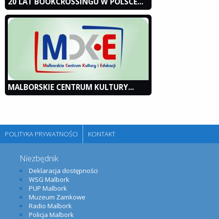
20 LAT BOOKCROSSINGU W POLSCE...
MALBORSKIE CENTRUM KULTURY...
POLITYKA PRYWATNOŚCI
KONTAKT
Niezbędnik
Deklaracja dostępności
WSG Malbork
PUP Malbork
Muzeum Zamkowe
Radio Malbork
Policja Malbork