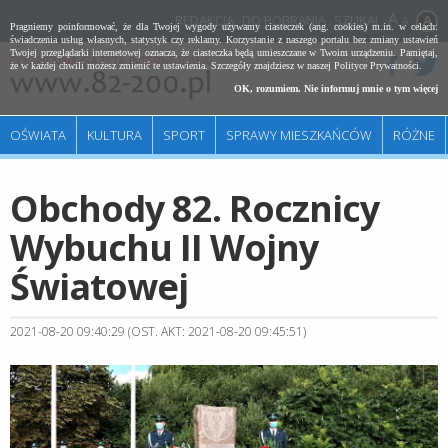
REDAKCJA
DO POBRANIA
SZUKAJ
A
Pragniemy poinformować, że dla Twojej wygody używamy ciasteczek (ang. cookies) m.in. w celach:
świadczenia usług własnych, statystyk czy reklamy. Korzystanie z naszego portalu bez zmiany ustawień
Twojej przeglądarki internetowej oznacza, że ciasteczka będą umieszczane w Twoim urządzeniu. Pamiętaj,
że w każdej chwili możesz zmienić te ustawienia. Szczegóły znajdziesz w naszej
Polityce Prywatności
.
OK, rozumiem. Nie informuj mnie o tym więcej
OŚWIATA
KULTURA
SPORT
SPRAWY MIESZKAŃCÓW
RÓŻNE
Obchody 82. Rocznicy
Wybuchu II Wojny
Światowej
2021-08-20 09:40:29 (OST. AKT: 2021-08-20 09:45:51)