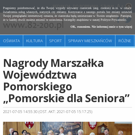
REDAKCJA
DO POBRANIA
SZUKAJ
A
Pragniemy poinformować, że dla Twojej wygody używamy ciasteczek (ang. cookies) m.in. w celach:
świadczenia usług własnych, statystyk czy reklamy. Korzystanie z naszego portalu bez zmiany ustawień
Twojej przeglądarki internetowej oznacza, że ciasteczka będą umieszczane w Twoim urządzeniu. Pamiętaj,
że w każdej chwili możesz zmienić te ustawienia. Szczegóły znajdziesz w naszej
Polityce Prywatności
.
OK, rozumiem. Nie informuj mnie o tym więcej
OŚWIATA
KULTURA
SPORT
SPRAWY MIESZKAŃCÓW
RÓŻNE
Nagrody Marszałka
Województwa
Pomorskiego
„Pomorskie dla Seniora”
2021-07-05 14:55:30 (OST. AKT: 2021-07-05 15:17:25)