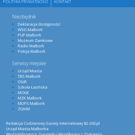
POLITYKA PRYWATNOŚCI
KONTAKT
Niezbędnik
Deklaracja dostępności
WSG Malbork
PUP Malbork
Muzeum Zamkowe
Radio Malbork
Policja Malbork
Serwisy miejskie
Urząd Miasta
TBS Malbork
OSiR
Szkoła Łacińska
MCKiE
MZK Malbork
MOPS Malbork
ZGKiM
Redakcja Codziennej Gazety Internetowej 82-200.pl
Urząd Miasta Malborka
Wydział Promocji, Turystyki i Współpracy z Zagranicą