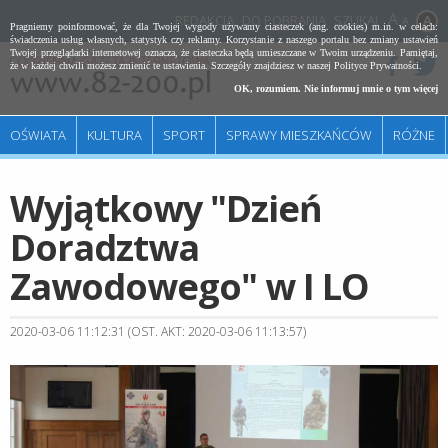
REDAKCJA
DO POBRANIA
SZUKAJ
A
Pragniemy poinformować, że dla Twojej wygody używamy ciasteczek (ang. cookies) m.in. w celach:
świadczenia usług własnych, statystyk czy reklamy. Korzystanie z naszego portalu bez zmiany ustawień
Twojej przeglądarki internetowej oznacza, że ciasteczka będą umieszczane w Twoim urządzeniu. Pamiętaj,
że w każdej chwili możesz zmienić te ustawienia. Szczegóły znajdziesz w naszej
Polityce Prywatności
.
OK, rozumiem. Nie informuj mnie o tym więcej
OŚWIATA
KULTURA
SPORT
SPRAWY MIESZKAŃCÓW
RÓŻNE
Wyjątkowy "Dzień
Doradztwa
Zawodowego" w I LO
2020-03-06 11:12:31 (OST. AKT: 2020-03-06 11:13:57)