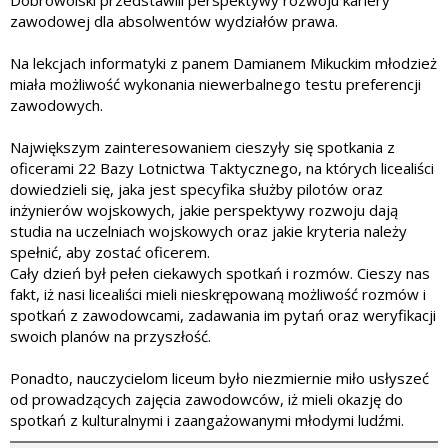
Dobrowolski przedstawili perspektywy rozwoju kariery
zawodowej dla absolwentów wydziałów prawa.
Na lekcjach informatyki z panem Damianem Mikuckim młodzież
miała możliwość wykonania niewerbalnego testu preferencji
zawodowych.
Największym zainteresowaniem cieszyły się spotkania z
oficerami 22 Bazy Lotnictwa Taktycznego, na których licealiści
dowiedzieli się, jaka jest specyfika służby pilotów oraz
inżynierów wojskowych, jakie perspektywy rozwoju dają
studia na uczelniach wojskowych oraz jakie kryteria należy
spełnić, aby zostać oficerem.
Cały dzień był pełen ciekawych spotkań i rozmów. Cieszy nas
fakt, iż nasi licealiści mieli nieskrępowaną możliwość rozmów i
spotkań z zawodowcami, zadawania im pytań oraz weryfikacji
swoich planów na przyszłość.
Ponadto, nauczycielom liceum było niezmiernie miło usłyszeć
od prowadzących zajęcia zawodowców, iż mieli okazję do
spotkań z kulturalnymi i zaangażowanymi młodymi ludźmi.