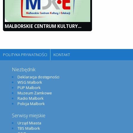
MALBORSKIE CENTRUM KULTURY...
POLITYKA PRYWATNOŚCI
KONTAKT
Niezbędnik
Deklaracja dostępności
WSG Malbork
PUP Malbork
Muzeum Zamkowe
Radio Malbork
Policja Malbork
Serwisy miejskie
Urząd Miasta
TBS Malbork