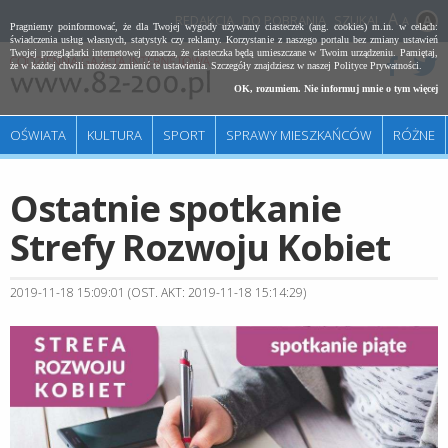
REDAKCJA
DO POBRANIA
SZUKAJ
A
Pragniemy poinformować, że dla Twojej wygody używamy ciasteczek (ang. cookies) m.in. w celach:
świadczenia usług własnych, statystyk czy reklamy. Korzystanie z naszego portalu bez zmiany ustawień
Twojej przeglądarki internetowej oznacza, że ciasteczka będą umieszczane w Twoim urządzeniu. Pamiętaj,
że w każdej chwili możesz zmienić te ustawienia. Szczegóły znajdziesz w naszej
Polityce Prywatności
.
OK, rozumiem. Nie informuj mnie o tym więcej
OŚWIATA
KULTURA
SPORT
SPRAWY MIESZKAŃCÓW
RÓŻNE
Ostatnie spotkanie
Strefy Rozwoju Kobiet
2019-11-18 15:09:01 (OST. AKT: 2019-11-18 15:14:29)